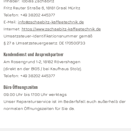
Inhaber: Tobias Zschäbitz
Fritz Reuter Straße 6, 18181 Graal Müritz
Telefon:
+49 38202 445377
E-Mail:
info@zschaebitz-kaffeetechnik.de
Internet:
https://www.zschaebitz-kaffeetechnik.de
Umsatzsteuer-Identifikationsnummer gemäß
§ 27 a Umsatzsteuergesetz: DE 170500733
Kundendienst und Ansprechpartner
Am Rosengrund 1-2, 18182 Rövershagen
(direkt an der B105 / bei Kaufhaus Stolz).
Telefon:
+49 38202 445377
Büro Öffnungszeiten
09.00 Uhr bis 17.00 Uhr werktags
Unser Reparaturservice ist im Bedarfsfall auch außerhalb der
normalen Öffnungszeiten für Sie da.